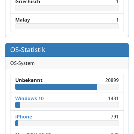
Griechisch
1
Malay
1
OS-Statistik
OS-System
Unbekannt
20899
Windows 10
1431
iPhone
791