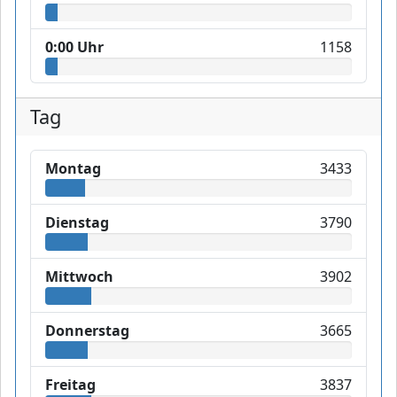
0:00 Uhr
1158
Tag
Montag
3433
Dienstag
3790
Mittwoch
3902
Donnerstag
3665
Freitag
3837