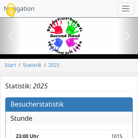
Cookie-Einstellungen
Navigation
vorheriges
näch
Start
Statistik
2025
Statistik:
2025
Besucherstatistik
Stunde
23:00 Uhr
1015