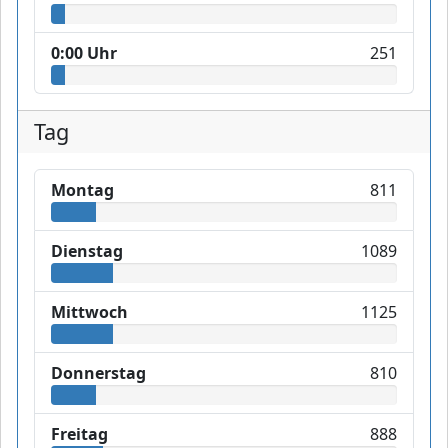
0:00 Uhr
251
Tag
Montag
811
Dienstag
1089
Mittwoch
1125
Donnerstag
810
Freitag
888