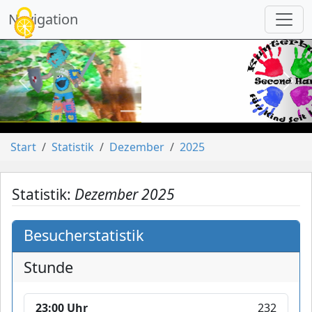
Cookie-Einstellungen
Navigation
vorheriges
näch
Start
Statistik
Dezember
2025
Statistik:
Dezember 2025
Besucherstatistik
Stunde
23:00 Uhr
232